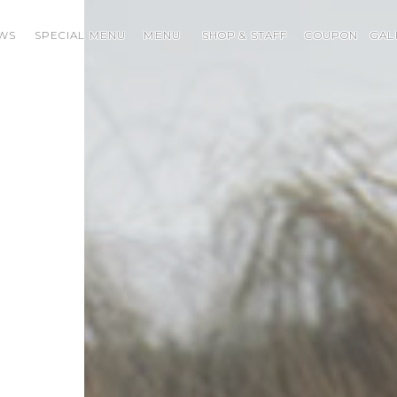
WS
SPECIAL MENU
MENU
SHOP & STAFF
COUPON
GAL